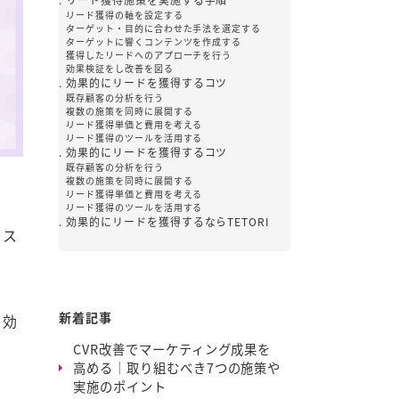
リード獲得の軸を設定する
ターゲット・目的に合わせた手法を選定する
ターゲットに響くコンテンツを作成する
獲得したリードへのアプローチを行う
効果検証をし改善を図る
効果的にリードを獲得するコツ
既存顧客の分析を行う
複数の施策を同時に展開する
リード獲得単価と費用を考える
リード獲得のツールを活用する
効果的にリードを獲得するコツ
既存顧客の分析を行う
複数の施策を同時に展開する
リード獲得単価と費用を考える
リード獲得のツールを活用する
効果的にリードを獲得するならTETORI
コス
新着記事
、効
CVR改善でマーケティング成果を
高める｜取り組むべき7つの施策や
実施のポイント