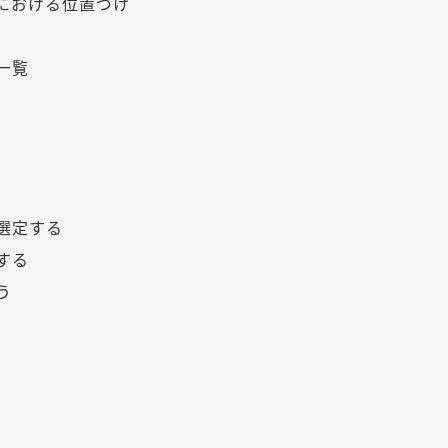
における位置づけ
一覧
選定する
する
う