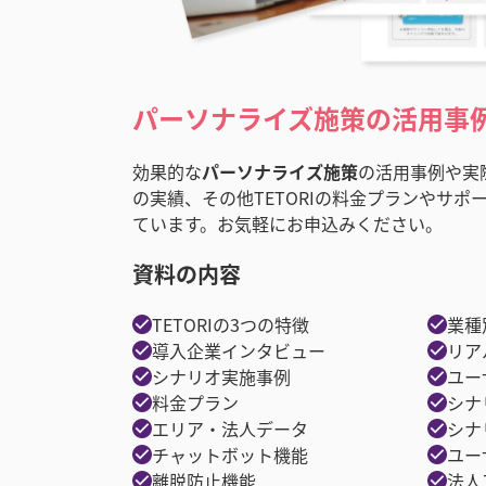
パーソナライズ施策
の活用事
効果的な
パーソナライズ施策
の活用事例や実
の実績、その他TETORIの料金プランやサ
ています。お気軽にお申込みください。
資料の内容
TETORIの3つの特徴
業種
導入企業インタビュー
リア
シナリオ実施事例
ユー
料金プラン
シナ
エリア・法人データ
シナ
チャットボット機能
ユー
離脱防止機能
法人