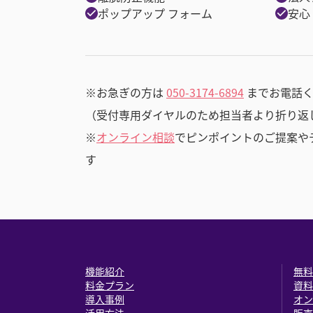
ポップアップ フォーム
安心
※お急ぎの方は
050-3174-6894
までお電話く
（受付専用ダイヤルのため担当者より折り返
※
オンライン相談
でピンポイントのご提案や
す
機能紹介
無料
料金プラン
資料
導入事例
オン